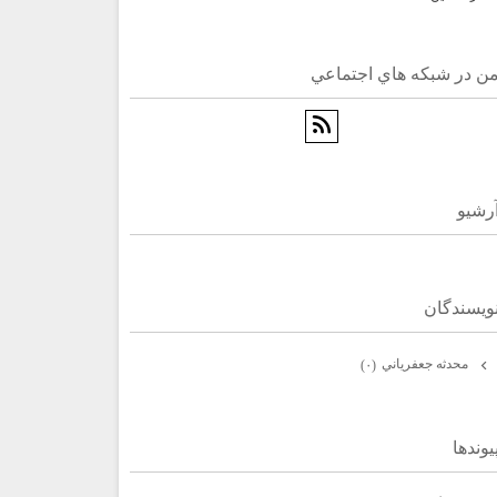
ن در شبكه هاي اجتماعي
رشيو
ويسندگان
محدثه جعفرياني
(۰)
يوندها